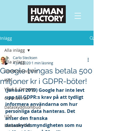
Inlägg
Alla inlägg
Carlo Stecksen
Alla inlägg
4 juni 2020
1 min läsning
Google tvingas betala 500
Sanktionsavgifter
miljoner kr i GDPR-böter!
IMY
Vård & Omsorg
(Januari 2019) Google har inte levt 
upp till GDPR:s krav på att tydligt 
Coronavirus
informera användarna om hur 
Dataskyddsombud
personliga data hanteras. Det 
USA
anser den franska 
dataskyddsmyndigheten som nu 
Datasäkerhet