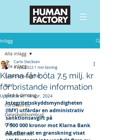
Inlägg
Alla inlägg
Carlo Stecksen
Alla inlägg
4 apr. 2022
1 min läsning
Klarna får böta 7,5 milj. kr
Sanktionsavgifter
för bristande information
IMY
Vård & Omsorg
Uppdaterat:
18 apr. 2024
Integritetsskyddsmyndigheten 
Coronavirus
(IMY) utfärdar en administrativ 
Dataskyddsombud
sanktionsavgift på 
USA
7 500 000 kronor mot Klarna Bank 
AB efter att en granskning visat 
Datasäkerhet