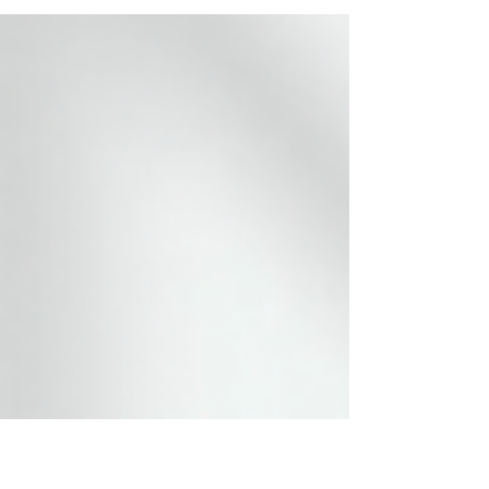
000 euro för avsaknad av
konsekvensbedömning.