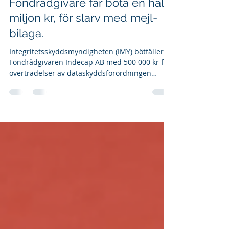
17 nov. 2023
1 min läsning
Fondrådgivare får böta en halv
miljon kr, för slarv med mejl-
bilaga.
Integritetsskyddsmyndigheten (IMY) bötfäller
Fondrådgivaren Indecap AB med 500 000 kr för
överträdelser av dataskyddsförordningen
(GDPR).