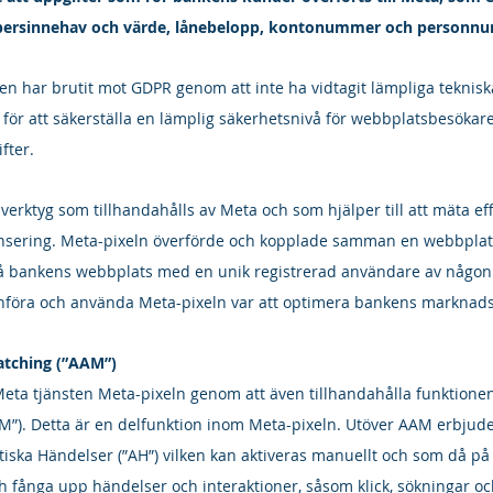
persinnehav och värde, lånebelopp, kontonummer och personn
en har brutit mot GDPR genom att inte ha vidtagit lämpliga teknisk
 för att säkerställa en lämplig säkerhetsnivå för webbplatsbesökar
fter.
verktyg som tillhandahålls av Meta och som hjälper till att mäta effe
sering. Meta-pixeln överförde och kopplade samman en webbplat
på bankens webbplats med en unik registrerad användare av någon
 införa och använda Meta-pixeln var att optimera bankens marknads
tching (”AAM”)
eta tjänsten Meta-pixeln genom att även tillhandahålla funktione
”). Detta är en delfunktion inom Meta-pixeln. Utöver AAM erbjude
iska Händelser (”AH”) vilken kan aktiveras manuellt och som då p
ch fånga upp händelser och interaktioner, såsom klick, sökningar oc