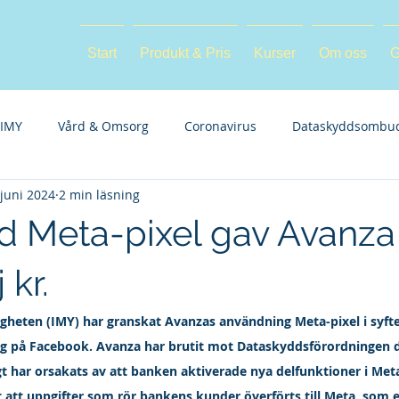
Start
Produkt & Pris
Kurser
Om oss
G
IMY
Vård & Omsorg
Coronavirus
Dataskyddsombu
 juni 2024
2 min läsning
d Meta-pixel gav Avanza
 kr.
heten (IMY) har granskat Avanzas användning Meta-pixel i syfte
 på Facebook. Avanza har brutit mot Dataskyddsförordningen d
gt har orsakats av att banken aktiverade nya delfunktioner i Meta
rt att uppgifter som rör bankens kunder överförts till Meta, som 