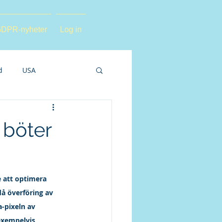
DPR-nyheter
Log in
d
USA
 böter
 att optimera 
å överföring av 
-pixeln av 
exempelvis 