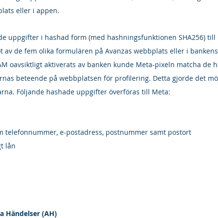
ats eller i appen.
e uppgifter i hashad form (med hashningsfunktionen SHA256) till
ot av de fem olika formulären på Avanzas webbplats eller i banken
M oavsiktligt aktiverats av banken kunde Meta-pixeln matcha de 
as beteende på webbplatsen för profilering. Detta gjorde det möjl
arna. Följande hashade uppgifter överföras till Meta:
om telefonnummer, e-postadress, postnummer samt postort
t lån
a Händelser (AH)