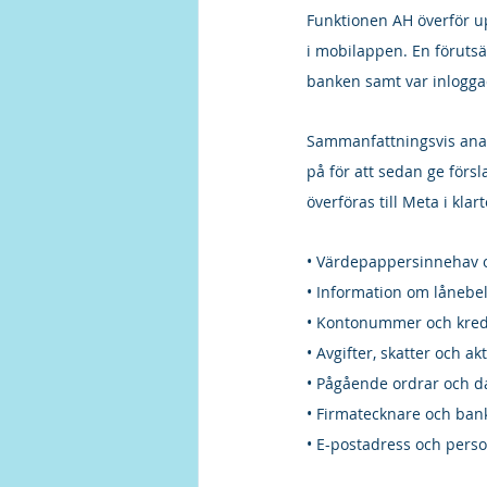
Funktionen AH överför up
i mobilappen. En förutsä
banken samt var inlogg
Sammanfattningsvis ana
på för att sedan ge förs
överföras till Meta i klart
• Värdepappersinnehav oc
• Information om lånebe
• Kontonummer och kredi
• Avgifter, skatter och ak
• Pågående ordrar och d
• Firmatecknare och bank
• E-postadress och per