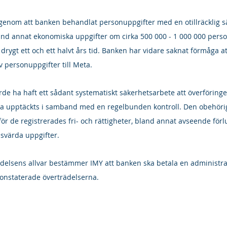
genom att banken behandlat personuppgifter med en otillräcklig s
land annat ekonomiska uppgifter om cirka 500 000 - 1 000 000 pers
 drygt ett och ett halvt års tid. Banken har vidare saknat förmåga a
 personuppgifter till Meta. 
de ha haft ett sådant systematiskt säkerhetsarbete att överföringe
ha upptäckts i samband med en regelbunden kontroll. Den obehöri
ör de registrerades fri- och rättigheter, bland annat avseende förlu
dsvärda uppgifter.
elsens allvar bestämmer IMY att banken ska betala en administrat
konstaterade överträdelserna.