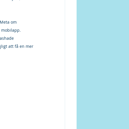
 Meta om 
s mobilapp.
hashade 
igt att få en mer 