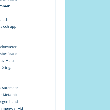
ummer.
a och 
es och app-
ktiviteten i 
sbesökares 
 av Metas 
föring.
n Automatic 
r Meta-pixeln 
å egen hand 
h menyval, vid 