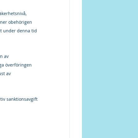
äkerhetsnivå, 
oner obehörigen 
tt under denna tid 
n av 
ga överföringen 
st av 
iv sanktionsavgift 