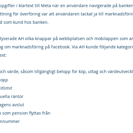
pgifter i klartext till Meta när en användare navigerade på banken
ttning för överföring var att användaren tackat ja till marknadsföri
ad som kund hos banken.
lyserade AH vilka knappar på webbplatsen och mobilappen som an
lag om marknadsföring på Facebook. Via AH kunde följande kategori
ext:
h värde, såsom tillgängligt belopp för köp, uttag och värdeutveck
lopp
tlimit
tuella räntor
agens avslut
 som pension flyttas från
sonnummer