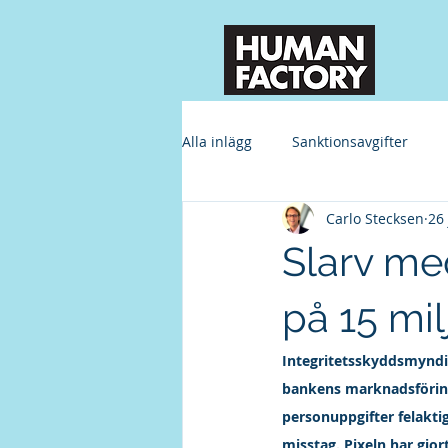
Alla inlägg
Sanktionsavgifter
Carlo Stecksen
26
Datasäkerhet
Slarv me
på 15 milj
Integritetsskyddsmyndig
bankens marknadsföring
personuppgifter felakti
misstag. Pixeln har gjo