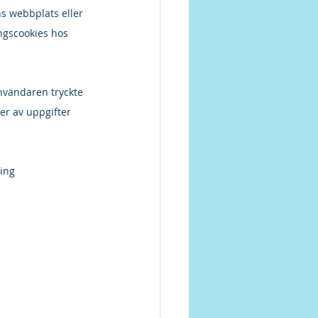
s webbplats eller 
ngscookies hos 
vändaren tryckte 
er av uppgifter 
ling