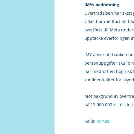
IMYs bedömning
Överträdelsen har skett 
vilket har medfört att b
överförts till Meta under
upptäcka överföringen av
IMY anser att banken bor
personuppgifter skulle 
har medfört en hög risk f
konfidentialitet för skyd
Mot bakgrund av överträd
på 15 000 000 kr för de 
Källa: 
IMY.se